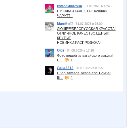
комсомолочка
01.08.2026 в 13:45
НУ КАКАЯ КРАСОТА!!! новинки
ЧАРУТТ...
Мил@н@
31.07.2026 в 16:00
ЛЮШЕ!!!!БЕЛОРУССКАЯ КРАСОТА!
ОТЛИЧНОЕ КАЧЕСТВО,ЦЕНЫ!!!
КРУТЫЕ
НОВИНКИ,РАСПРОДАЖА!!!
Olgs
04.08.2026 в 17:28
Фото вещей из китайского выкупа!
П...
3
Лана2212
31.07.2026 в 09:55
Сбор заказов. Vesnaletto! Бомба!
Ш...
2