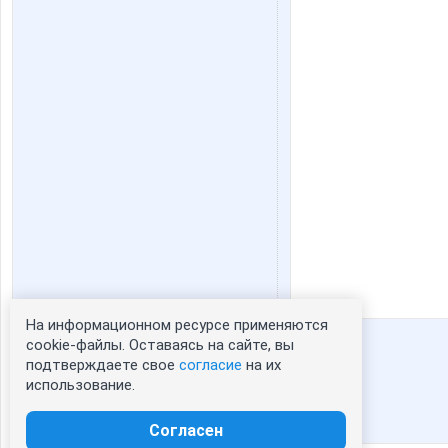
На информационном ресурсе применяются
Статистика портрета:
cookie-файлы. Оставаясь на сайте, вы
подтверждаете свое
согласие
на их
сейчас просматривают портрет - 0
использование.
зарегистрированные пользователи
посетившие портрет за 7 дней - 48
Согласен