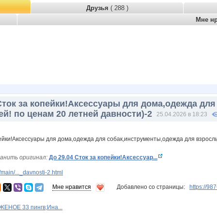
Друзья
( 288 )
Мне н
 Сток за копейки!Аксессуары для дома,одежда дл
ей! по ценам 20 летней давности)-2
25.04.2026 в 18:23
анить оригинал:
До 29.04 Сток за копейки!Аксессуар...
ain/..._davnosti-2.html
Мне нравится
Добавлено со страницы:
https://9
ЕНОЕ 33 пингв;Ина...