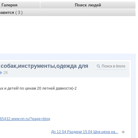
Галерея
Поиск людей
равится
( 3 )
я собак,инструменты,одежда для
28
8765432.www.nn.ru/?page=blog
До 12.04 Раздачи 15.04 Шок цена на...