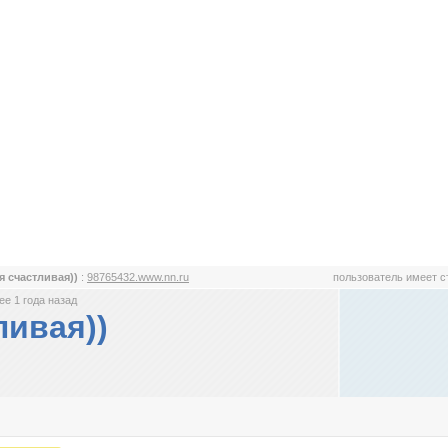
я счастливая))
:
98765432.www.nn.ru
пользователь имеет 
е 1 года назад
ливая))