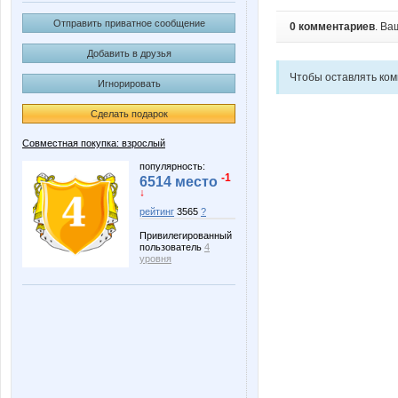
Отправить приватное сообщение
0 комментариев
. Ва
Добавить в друзья
Чтобы оставлять ко
Игнорировать
Сделать подарок
Совместная покупка: взрослый
популярность:
-1
6514 место
↓
рейтинг
3565
?
Привилегированный
пользователь
4
уровня