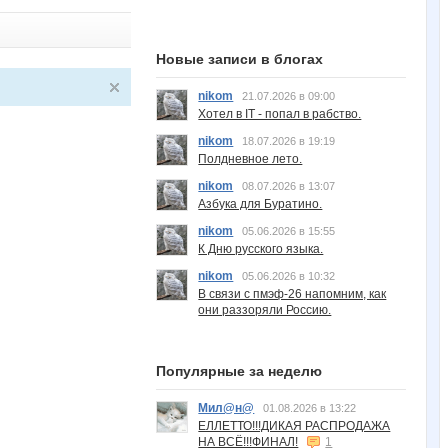
Новые записи в блогах
nikom
21.07.2026 в 09:00
Хотел в IT - попал в рабство.
nikom
18.07.2026 в 19:19
Полдневное лето.
nikom
08.07.2026 в 13:07
Азбука для Буратино.
nikom
05.06.2026 в 15:55
К Дню русского языка.
nikom
05.06.2026 в 10:32
В связи с пмэф-26 напомним, как
они раззоряли Россию.
Популярные за неделю
Мил@н@
01.08.2026 в 13:22
ЕЛЛЕТТО!!!ДИКАЯ РАСПРОДАЖА
НА ВСЁ!!!ФИНАЛ!
1