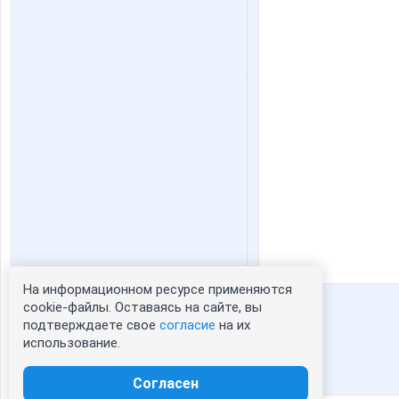
На информационном ресурсе применяются
Статистика портрета:
cookie-файлы. Оставаясь на сайте, вы
подтверждаете свое
согласие
на их
сейчас просматривают портрет - 0
использование.
зарегистрированные пользователи
посетившие портрет за 7 дней - 54
Согласен