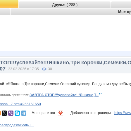
Друзья
( 288 )
Мне н
ТОП!!!успевайте!!!Яшкино,Три корочки,Cемечки,О
07
23.02.2026 в 17:35
30
анить оригинал:
ЗАВТРА СТОП!!!успевайте!!!Яшкино,Т...
food/...7.html#266161650
Мне нравится
Добавлено со страницы:
https://w
распродажа!больш...