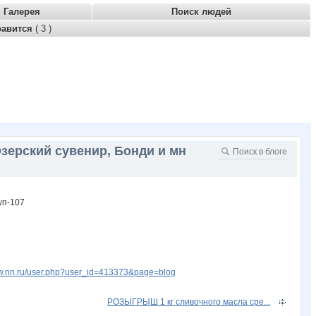
Галерея
Поиск людей
равится
( 3 )
зерский сувенир, Бонди и мн
ww.nn.ru/user.php?user_id=413373&page=blog
РОЗЫГРЫШ 1 кг сливочного масла сре...