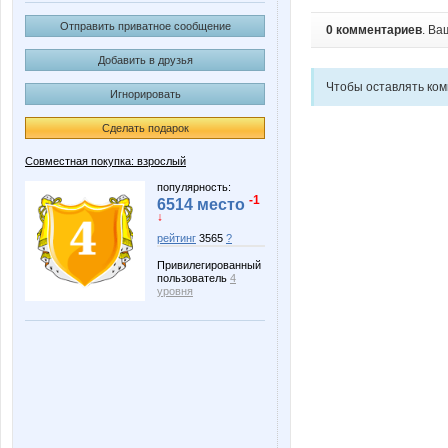
Отправить приватное сообщение
0 комментариев
. Ва
Добавить в друзья
Чтобы оставлять ко
Игнорировать
Сделать подарок
Совместная покупка: взрослый
популярность:
-1
6514 место
↓
рейтинг
3565
?
Привилегированный
пользователь
4
уровня