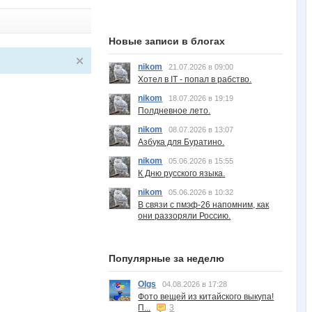
Новые записи в блогах
nikom
21.07.2026 в 09:00
Хотел в IT - попал в рабство.
nikom
18.07.2026 в 19:19
Полдневное лето.
nikom
08.07.2026 в 13:07
Азбука для Буратино.
nikom
05.06.2026 в 15:55
К Дню русского языка.
nikom
05.06.2026 в 10:32
В связи с пмэф-26 напомним, как
они раззоряли Россию.
Популярные за неделю
Olgs
04.08.2026 в 17:28
Фото вещей из китайского выкупа!
П...
3