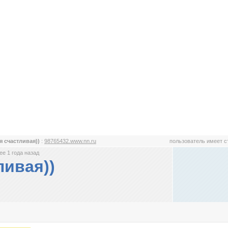
я счастливая))
:
98765432.www.nn.ru
пользователь имеет 
е 1 года назад
ливая))