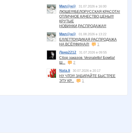
Мил@н@
31.07.2026 в 16:00
ЛЮШЕ!!!!БЕЛОРУССКАЯ КРАСОТА!
ОТЛИЧНОЕ КАЧЕСТВО,ЦЕНЫ!!!
КРУТЫЕ
НОВИНКИ,РАСПРОДАЖА!!!
Мил@н@
01.08.2026 в 13:22
ЕЛЛЕТТО!!!ДИКАЯ РАСПРОДАЖА
НА ВСЁ!!!ФИНАЛ!
1
Лана2212
31.07.2026 в 09:55
Сбор заказов. Vesnaletto! Бомба!
Ш...
2
Nata.li
30.07.2026 в 20:17
НУ ЧТО!!! ЗАБИРАЙТЕ БЫСТРЕЕ
ЭТУ КР...
1