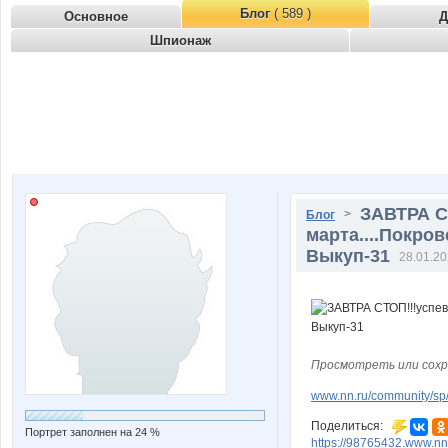
Блог
( 589 )
Основное
Д
Шпионаж
ЗАВТРА С
>
Блог
марта....Покро
Выкуп-31
28.01.20
Просмотреть или сохр
www.nn.ru/community/sp/
Поделиться:
Портрет заполнен на 24 %
https://98765432.www.nn