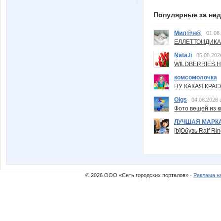
Популярные за не
Мил@н@
01.08
ЕЛЛЕТТО!!!ДИК
Nata.li
05.08.202
WILDBERRIES Н
комсомолочка
НУ КАКАЯ КРАСОТ
Olgs
04.08.2026 
Фото вещей из ки
ЛУЧШАЯ МАРК
[b]Обувь Ralf Ri
© 2026 ООО «Сеть городских порталов» ·
Реклама н