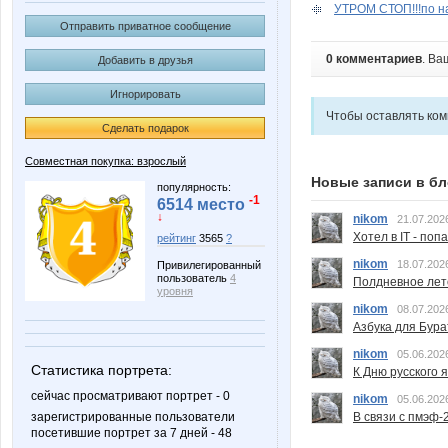
УТРОМ СТОП!!!по на
Отправить приватное сообщение
0 комментариев
. Ва
Добавить в друзья
Игнорировать
Чтобы оставлять ко
Сделать подарок
Совместная покупка: взрослый
Новые записи в бл
популярность:
-1
6514 место
↓
nikom
21.07.202
Хотел в IT - поп
рейтинг
3565
?
nikom
18.07.202
Привилегированный
пользователь
4
Полдневное лет
уровня
nikom
08.07.202
Азбука для Бура
nikom
05.06.202
Статистика портрета:
К Дню русского 
сейчас просматривают портрет - 0
nikom
05.06.202
зарегистрированные пользователи
В связи с пмэф-
посетившие портрет за 7 дней - 48