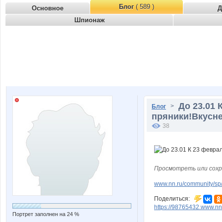
Блог
( 589 )
Основное
Д
Шпионаж
До 23.01 
>
Блог
пряники!Вкусн
38
Просмотреть или сохр
www.nn.ru/community/sp/
Поделиться:
https://98765432.www.nn
Портрет заполнен на 24 %