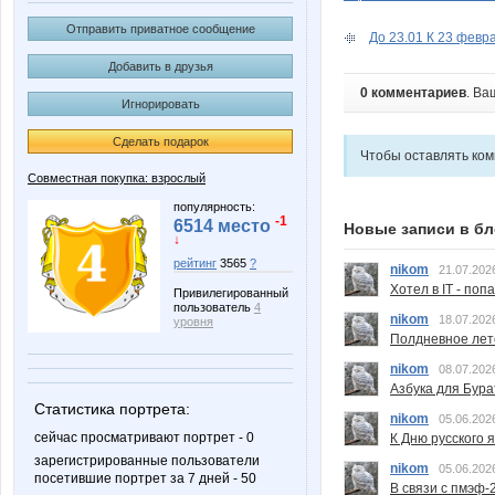
Отправить приватное сообщение
До 23.01 К 23 феврал
Добавить в друзья
0 комментариев
. Ва
Игнорировать
Сделать подарок
Чтобы оставлять ко
Совместная покупка: взрослый
популярность:
-1
6514 место
Новые записи в бл
↓
рейтинг
3565
?
nikom
21.07.202
Хотел в IT - поп
Привилегированный
пользователь
4
nikom
18.07.202
уровня
Полдневное лет
nikom
08.07.202
Азбука для Бура
Статистика портрета:
nikom
05.06.202
сейчас просматривают портрет - 0
К Дню русского 
зарегистрированные пользователи
nikom
05.06.202
посетившие портрет за 7 дней - 50
В связи с пмэф-