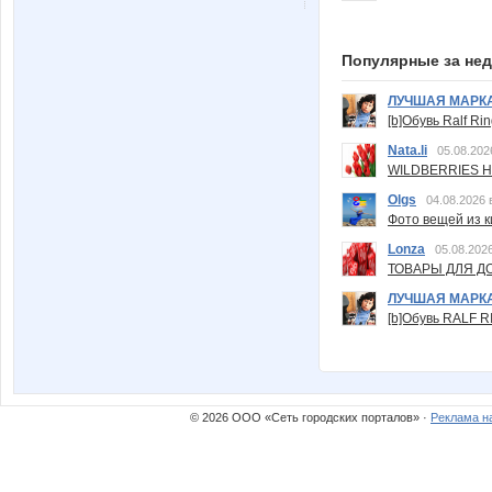
Популярные за не
ЛУЧШАЯ МАРК
[b]Обувь Ralf Ri
Nata.li
05.08.202
WILDBERRIES Н
Olgs
04.08.2026 
Фото вещей из ки
Lonza
05.08.2026
ТОВАРЫ ДЛЯ ДО
ЛУЧШАЯ МАРК
[b]Обувь RALF RI
© 2026 ООО «Сеть городских порталов» ·
Реклама н