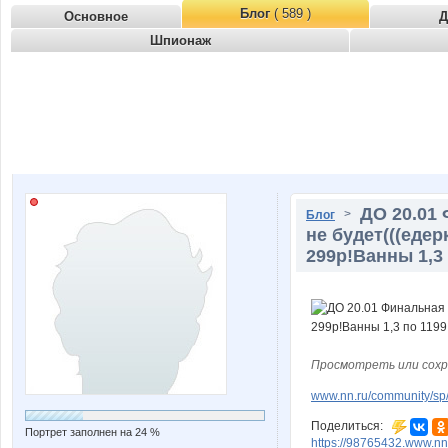
Блог
( 589 )
Основное
Д
Шпионаж
ДО 20.01
>
Блог
не будет(((едер
299р!Ванны 1,3
Просмотреть или сохр
www.nn.ru/community/sp/
Поделиться:
Портрет заполнен на 24 %
https://98765432.www.nn