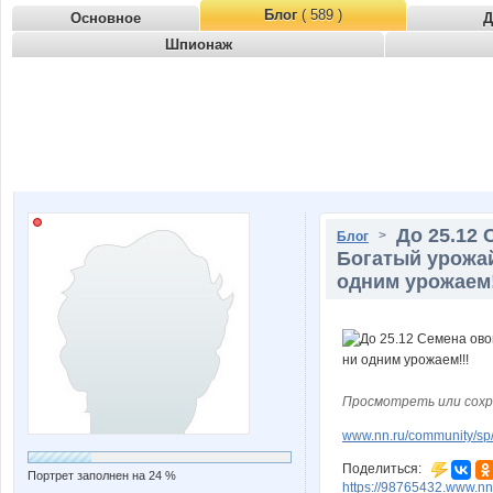
Блог
( 589 )
Основное
Д
Шпионаж
До 25.12 
>
Блог
Богатый урожай
одним урожаем!
Просмотреть или сохр
www.nn.ru/community/sp/
Поделиться:
Портрет заполнен на 24 %
https://98765432.www.nn