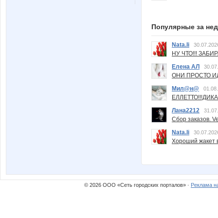
Популярные за не
Nata.li
30.07.202
НУ ЧТО!!! ЗАБИ
Елена АЛ
30.07
ОНИ ПРОСТО ИД
Мил@н@
01.08
ЕЛЛЕТТО!!!ДИК
Лана2212
31.07
Сбор заказов. Ve
Nata.li
30.07.202
Хороший жакет вс
© 2026 ООО «Сеть городских порталов» ·
Реклама н