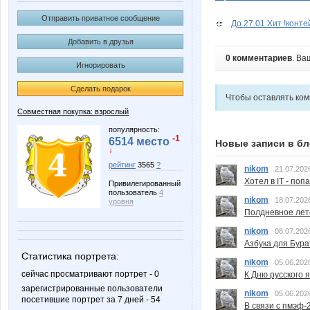
Отправить приватное сообщение
До 27.01 Хит !конте
Добавить в друзья
0 комментариев
. Ва
Игнорировать
Сделать подарок
Чтобы оставлять ко
Совместная покупка: взрослый
популярность:
-1
6514 место
Новые записи в бл
↓
рейтинг
3565
?
nikom
21.07.202
Хотел в IT - поп
Привилегированный
пользователь
4
nikom
18.07.202
уровня
Полдневное лет
nikom
08.07.202
Азбука для Бура
Статистика портрета:
nikom
05.06.202
сейчас просматривают портрет - 0
К Дню русского 
зарегистрированные пользователи
nikom
05.06.202
посетившие портрет за 7 дней - 54
В связи с пмэф-