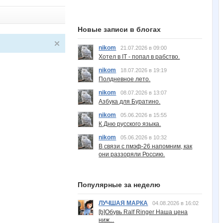
Новые записи в блогах
nikom
21.07.2026 в 09:00
Хотел в IT - попал в рабство.
nikom
18.07.2026 в 19:19
Полдневное лето.
nikom
08.07.2026 в 13:07
Азбука для Буратино.
nikom
05.06.2026 в 15:55
К Дню русского языка.
nikom
05.06.2026 в 10:32
В связи с пмэф-26 напомним, как
они раззоряли Россию.
Популярные за неделю
ЛУЧШАЯ МАРКА
04.08.2026 в 16:02
[b]Обувь Ralf Ringer Наша цена
ниж...