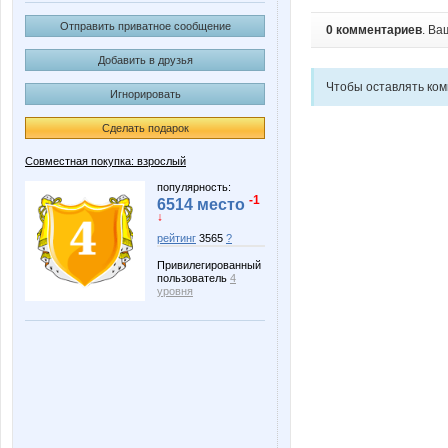
Отправить приватное сообщение
0 комментариев
. Ва
Добавить в друзья
Чтобы оставлять ко
Игнорировать
Сделать подарок
Совместная покупка: взрослый
популярность:
-1
6514 место
↓
рейтинг
3565
?
Привилегированный
пользователь
4
уровня