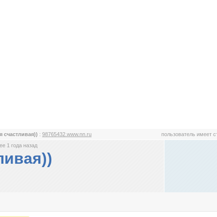
я счастливая))
:
98765432.www.nn.ru
пользователь имеет 
е 1 года назад
ливая))