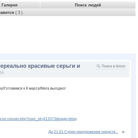
Галерея
Поиск людей
равится
( 3 )
ереально красивые серьги и
24
ww.nn.ru/user.php?user_id=413373&page=blog
До 21.01 Супер предложения средств...