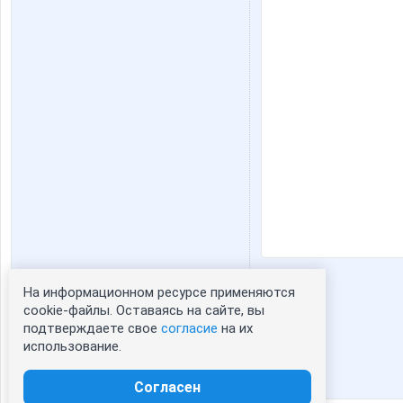
На информационном ресурсе применяются
Статистика портрета:
cookie-файлы. Оставаясь на сайте, вы
подтверждаете свое
согласие
на их
сейчас просматривают портрет - 0
использование.
зарегистрированные пользователи
посетившие портрет за 7 дней - 52
Согласен