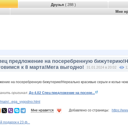
Друзья
( 288 )
Мне н
Спец предложение на посеребренную бижутерию!Н
товимся к 8 марта!Мега выгодно!
31.01.2024 в 20:02
1
анить оригинал:
До 4.02 Спец предложение на посере...
main/...ega_vygodno.html
Мне нравится
Добавлено со страницы:
https://w
 подарок к 23 ф...