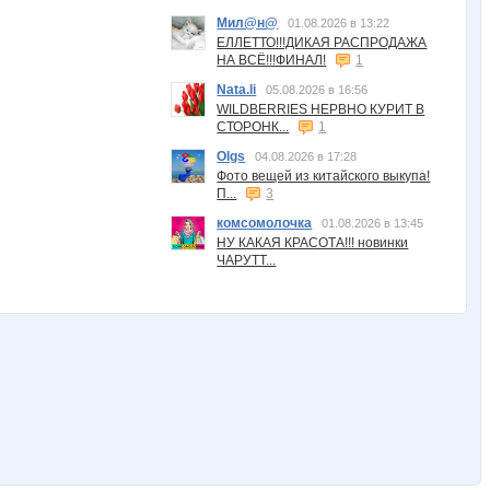
Мил@н@
01.08.2026 в 13:22
ЕЛЛЕТТО!!!ДИКАЯ РАСПРОДАЖА
НА ВСЁ!!!ФИНАЛ!
1
Nata.li
05.08.2026 в 16:56
WILDBERRIES НЕРВНО КУРИТ В
СТОРОНК...
1
Olgs
04.08.2026 в 17:28
Фото вещей из китайского выкупа!
П...
3
комсомолочка
01.08.2026 в 13:45
НУ КАКАЯ КРАСОТА!!! новинки
ЧАРУТТ...