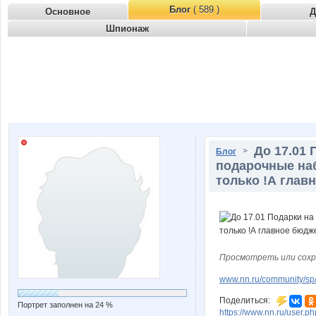
Блог
( 589 )
Основное
Д
Шпионаж
До 17.01
>
Блог
подарочные наб
только !А глав
Просмотреть или сохр
www.nn.ru/community/sp/
Поделиться:
Портрет заполнен на 24 %
https://www.nn.ru/user