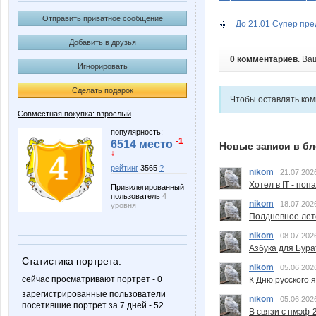
Отправить приватное сообщение
До 21.01 Супер пре
Добавить в друзья
0 комментариев
. Ва
Игнорировать
Сделать подарок
Чтобы оставлять ко
Совместная покупка: взрослый
популярность:
-1
6514 место
Новые записи в бл
↓
рейтинг
3565
?
nikom
21.07.202
Хотел в IT - поп
Привилегированный
пользователь
4
nikom
18.07.202
уровня
Полдневное лет
nikom
08.07.202
Азбука для Бура
Статистика портрета:
nikom
05.06.202
сейчас просматривают портрет - 0
К Дню русского 
зарегистрированные пользователи
nikom
05.06.202
посетившие портрет за 7 дней - 52
В связи с пмэф-