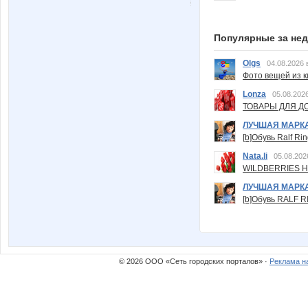
Популярные за не
Olgs
04.08.2026 
Фото вещей из ки
Lonza
05.08.2026
ТОВАРЫ ДЛЯ ДО
ЛУЧШАЯ МАРК
[b]Обувь Ralf Ri
Nata.li
05.08.202
WILDBERRIES Н
ЛУЧШАЯ МАРК
[b]Обувь RALF RI
© 2026 ООО «Сеть городских порталов» ·
Реклама н