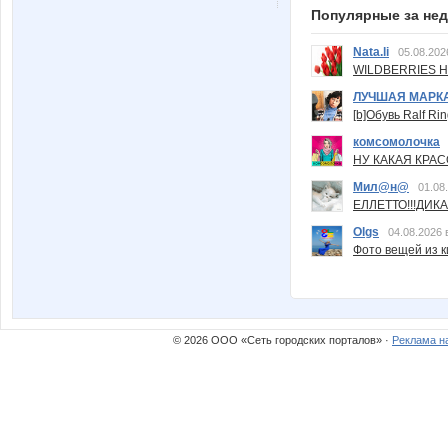
Популярные за не
Nata.li
05.08.202
WILDBERRIES Н
ЛУЧШАЯ МАРК
[b]Обувь Ralf Ri
комсомолочка
НУ КАКАЯ КРАСОТ
Мил@н@
01.08
ЕЛЛЕТТО!!!ДИК
Olgs
04.08.2026 
Фото вещей из ки
© 2026 ООО «Сеть городских порталов» ·
Реклама н