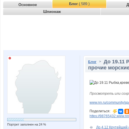
Блог
( 589 )
Основное
Д
Шпионаж
До 19.11 
>
Блог
прочие морские
Просмотреть или сохр
www.nn.ru/community/sp/f
Поделиться:
https://98765432.www.nn
Портрет заполнен на 24 %
До 4.12 Крутейший 