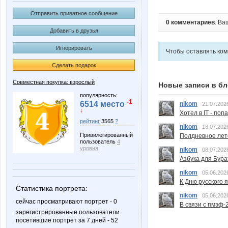
Отправить приватное сообщение
0 комментариев
. Ва
Добавить в друзья
Игнорировать
Чтобы оставлять ко
Сделать подарок
Совместная покупка: взрослый
Новые записи в бл
популярность:
-1
6514 место
nikom
21.07.202
↓
Хотел в IT - поп
рейтинг
3565
?
nikom
18.07.202
Привилегированный
Полдневное лет
пользователь
4
уровня
nikom
08.07.202
Азбука для Бура
nikom
05.06.202
К Дню русского 
Статистика портрета:
nikom
05.06.202
сейчас просматривают портрет - 0
В связи с пмэф-
зарегистрированные пользователи
посетившие портрет за 7 дней - 52