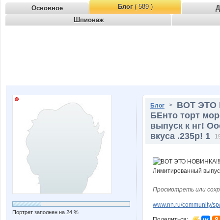
Блог
( 589 )
Основное
Д
Шпионаж
ВОТ ЭТО
>
Блог
БЕнто торт мо
выпуск к нг! О
вкуса .235р! 1
1
Просмотреть или сохр
www.nn.ru/community/sp/
Портрет заполнен на 24 %
Поделиться: