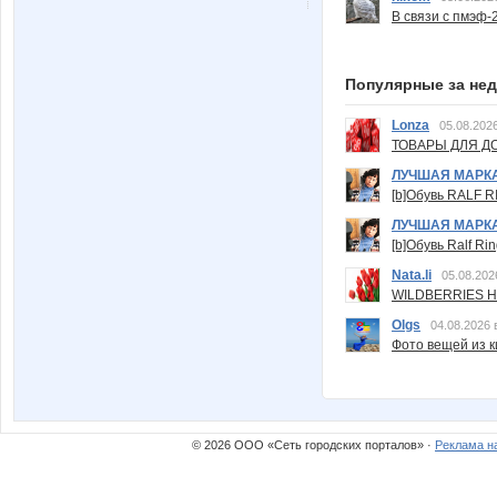
В связи с пмэф-
Популярные за не
Lonza
05.08.2026
ТОВАРЫ ДЛЯ ДО
ЛУЧШАЯ МАРК
[b]Обувь RALF RI
ЛУЧШАЯ МАРК
[b]Обувь Ralf Ri
Nata.li
05.08.202
WILDBERRIES Н
Olgs
04.08.2026 
Фото вещей из ки
© 2026 ООО «Сеть городских порталов» ·
Реклама н