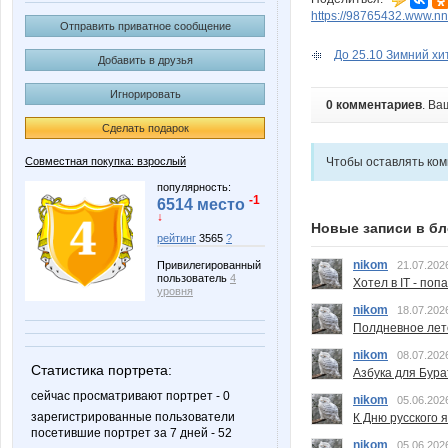
https://98765432.www.nn
Отправить приватное сообщение
До 25.10 Зимний хит
Добавить в друзья
Игнорировать
0 комментариев
. Ва
Сделать подарок
Совместная покупка: взрослый
Чтобы оставлять ко
популярность:
-1
6514 место
↓
Новые записи в бл
рейтинг
3565
?
nikom
Привилегированный
21.07.202
пользователь
4
Хотел в IT - поп
уровня
nikom
18.07.202
Полдневное лет
nikom
08.07.202
Статистика портрета:
Азбука для Бура
сейчас просматривают портрет - 0
nikom
05.06.202
зарегистрированные пользователи
К Дню русского 
посетившие портрет за 7 дней - 52
nikom
05.06.202