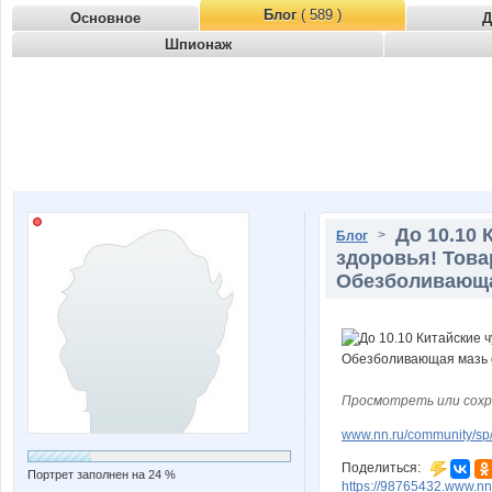
Блог
( 589 )
Основное
Д
Шпионаж
До 10.10 
>
Блог
здоровья! Това
Обезболивающая
Просмотреть или сохр
www.nn.ru/community/sp/
Поделиться:
Портрет заполнен на 24 %
https://98765432.www.nn