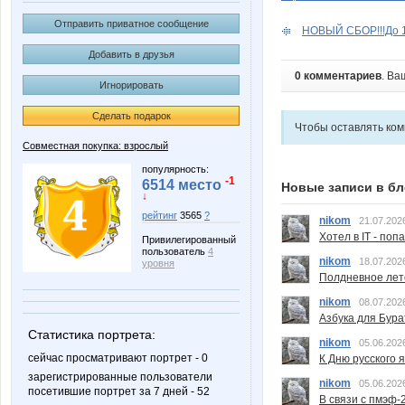
Отправить приватное сообщение
НОВЫЙ СБОР!!!До 13
Добавить в друзья
0 комментариев
. Ва
Игнорировать
Сделать подарок
Чтобы оставлять ко
Совместная покупка: взрослый
популярность:
-1
6514 место
Новые записи в бл
↓
рейтинг
3565
?
nikom
21.07.202
Хотел в IT - поп
Привилегированный
пользователь
4
nikom
18.07.202
уровня
Полдневное лет
nikom
08.07.202
Азбука для Бура
Статистика портрета:
nikom
05.06.202
сейчас просматривают портрет - 0
К Дню русского 
зарегистрированные пользователи
nikom
05.06.202
посетившие портрет за 7 дней - 52
В связи с пмэф-