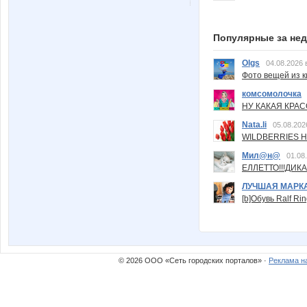
Популярные за не
Olgs
04.08.2026 
Фото вещей из ки
комсомолочка
НУ КАКАЯ КРАСОТ
Nata.li
05.08.202
WILDBERRIES Н
Мил@н@
01.08
ЕЛЛЕТТО!!!ДИК
ЛУЧШАЯ МАРК
[b]Обувь Ralf Ri
© 2026 ООО «Сеть городских порталов» ·
Реклама н