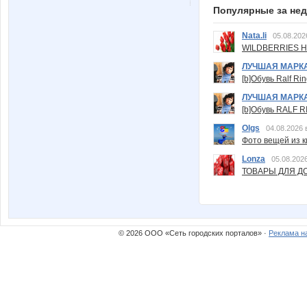
Популярные за не
Nata.li
05.08.202
WILDBERRIES Н
ЛУЧШАЯ МАРК
[b]Обувь Ralf Ri
ЛУЧШАЯ МАРК
[b]Обувь RALF RI
Olgs
04.08.2026 
Фото вещей из ки
Lonza
05.08.2026
ТОВАРЫ ДЛЯ ДО
© 2026 ООО «Сеть городских порталов» ·
Реклама н