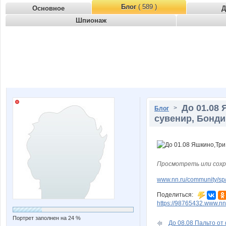
Блог
( 589 )
Основное
Д
Шпионаж
До 01.08
>
Блог
сувенир, Бонди
Просмотреть или сохр
www.nn.ru/community/sp/
Поделиться:
https://98765432.www.nn
Портрет заполнен на 24 %
До 08.08 Пальто от 