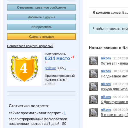
Отправить приватное сообщение
0 комментариев
. Ва
Добавить в друзья
Игнорировать
Чтобы оставлять ко
Сделать подарок
Совместная покупка: взрослый
Новые записи в бл
популярность:
-1
6514 место
nikom
21.07.202
↓
Хотел в IT - поп
рейтинг
3565
?
nikom
18.07.202
Привилегированный
Полдневное лет
пользователь
4
уровня
nikom
08.07.202
Азбука для Бура
nikom
05.06.202
К Дню русского 
Статистика портрета:
nikom
05.06.202
сейчас просматривают портрет -
1
В связи с пмэф-
зарегистрированные пользователи
посетившие портрет за 7 дней - 50