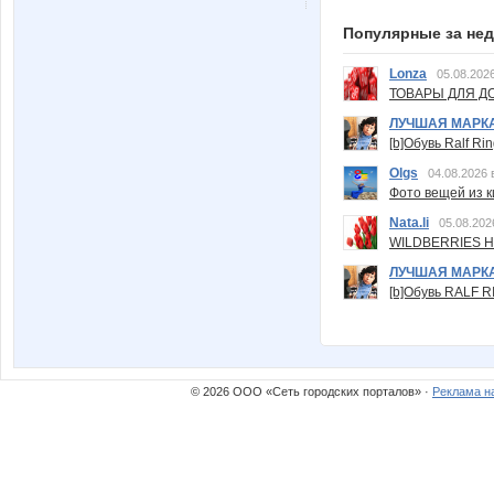
Популярные за не
Lonza
05.08.2026
ТОВАРЫ ДЛЯ ДО
ЛУЧШАЯ МАРК
[b]Обувь Ralf Ri
Olgs
04.08.2026 
Фото вещей из ки
Nata.li
05.08.202
WILDBERRIES Н
ЛУЧШАЯ МАРК
[b]Обувь RALF RI
© 2026 ООО «Сеть городских порталов» ·
Реклама н