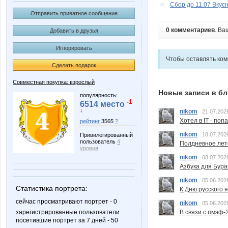
Сбор до 11.07 Вкусн
Отправить приватное сообщение
0 комментариев
. Ва
Добавить в друзья
Игнорировать
Чтобы оставлять ко
Сделать подарок
Совместная покупка: взрослый
Новые записи в бл
популярность:
-1
6514 место
↓
nikom
21.07.202
Хотел в IT - поп
рейтинг
3565
?
nikom
18.07.202
Привилегированный
пользователь
4
Полдневное лет
уровня
nikom
08.07.202
Азбука для Бура
nikom
05.06.202
Статистика портрета:
К Дню русского 
сейчас просматривают портрет - 0
nikom
05.06.202
зарегистрированные пользователи
В связи с пмэф-
посетившие портрет за 7 дней - 50