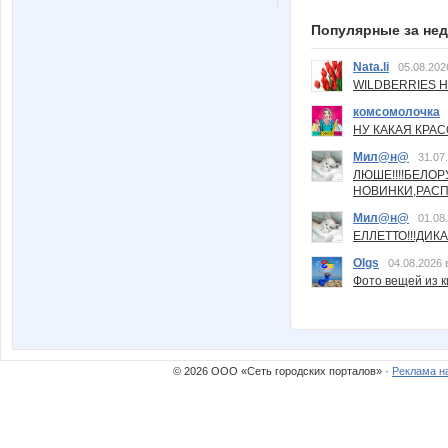
Популярные за не
Nata.li
05.08.202
WILDBERRIES Н
комсомолочка
НУ КАКАЯ КРАСОТ
Мил@н@
31.07
ЛЮШЕ!!!!БЕЛО
НОВИНКИ,РАСП
Мил@н@
01.08
ЕЛЛЕТТО!!!ДИК
Olgs
04.08.2026 
Фото вещей из ки
© 2026 ООО «Сеть городских порталов» ·
Реклама н