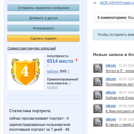
ШОК ЦЕНА!!!таких це
Отправить приватное сообщение
0 комментариев
. Ва
Добавить в друзья
Игнорировать
Чтобы оставлять ко
Сделать подарок
Совместная покупка: взрослый
Новые записи в бл
популярность:
-1
6514 место
↓
nikom
21.07.202
Хотел в IT - поп
рейтинг
3565
?
nikom
18.07.202
Привилегированный
пользователь
4
Полдневное лет
уровня
nikom
08.07.202
Азбука для Бура
nikom
05.06.202
Статистика портрета:
К Дню русского 
сейчас просматривают портрет - 0
nikom
05.06.202
зарегистрированные пользователи
В связи с пмэф-
посетившие портрет за 7 дней - 48