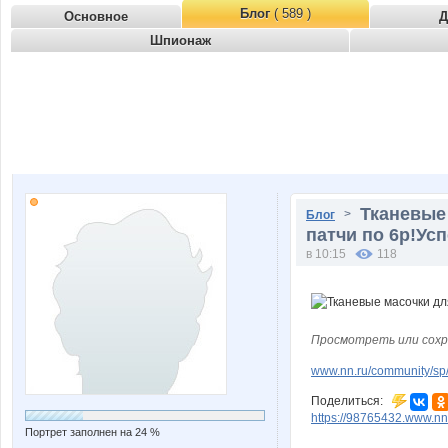
Блог
( 589 )
Основное
Д
Шпионаж
Тканевые 
>
Блог
патчи по 6р!Ус
в 10:15
118
Просмотреть или сохр
www.nn.ru/community/sp
Поделиться:
https://98765432.www.nn
Портрет заполнен на 24 %