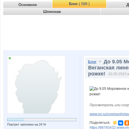
Блог
( 589 )
Основное
Д
Шпионаж
До 9.05 М
>
Блог
Веганская лине
рожке!
02.05.2023 в
Просмотреть или сохр
www.nn.ru/community/sp/
Поделиться:
Портрет заполнен на 24 %
https://98765432.www.nn