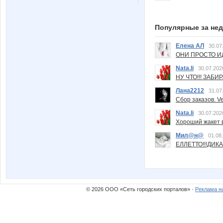
Популярные за не
Елена АЛ
30.07
ОНИ ПРОСТО ИД
Nata.li
30.07.202
НУ ЧТО!!! ЗАБИ
Лана2212
31.07
Сбор заказов. Ve
Nata.li
30.07.202
Хороший жакет вс
Мил@н@
01.08
ЕЛЛЕТТО!!!ДИК
© 2026 ООО «Сеть городских порталов» ·
Реклама н