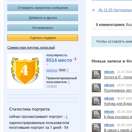
Отправить приватное сообщение
До 11.05 Натуральн
Добавить в друзья
0 комментариев
. Ва
Игнорировать
Сделать подарок
Чтобы оставлять ко
Совместная покупка: взрослый
популярность:
-1
6514 место
Новые записи в бл
↓
рейтинг
3565
?
nikom
21.07.202
Хотел в IT - поп
Привилегированный
пользователь
4
nikom
18.07.202
уровня
Полдневное лет
nikom
08.07.202
Азбука для Бура
Статистика портрета:
nikom
05.06.202
сейчас просматривают портрет -
1
К Дню русского 
зарегистрированные пользователи
nikom
05.06.202
посетившие портрет за 7 дней - 54
В связи с пмэф-