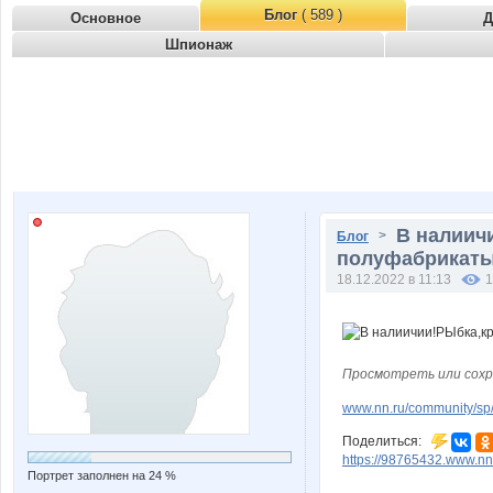
Блог
( 589 )
Основное
Д
Шпионаж
В налиич
>
Блог
полуфабрикаты,
18.12.2022 в 11:13
1
Просмотреть или сохр
www.nn.ru/community/sp/
Поделиться:
https://98765432.www.nn
Портрет заполнен на 24 %