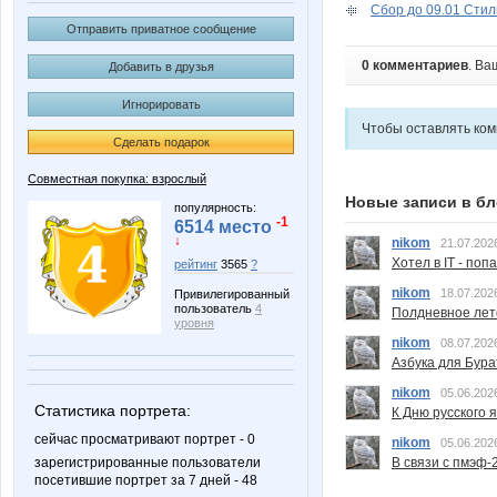
Сбор до 09.01 Стиль
Отправить приватное сообщение
0 комментариев
. Ва
Добавить в друзья
Игнорировать
Чтобы оставлять ко
Сделать подарок
Совместная покупка: взрослый
Новые записи в бл
популярность:
-1
6514 место
↓
nikom
21.07.202
Хотел в IT - поп
рейтинг
3565
?
nikom
18.07.202
Привилегированный
пользователь
4
Полдневное лет
уровня
nikom
08.07.202
Азбука для Бура
nikom
05.06.202
Статистика портрета:
К Дню русского 
сейчас просматривают портрет - 0
nikom
05.06.202
зарегистрированные пользователи
В связи с пмэф-
посетившие портрет за 7 дней - 48