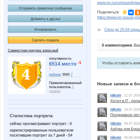
www.nn.ru/community/sp
Отправить приватное сообщение
Поделиться:
https://www.nn.ru/user
Добавить в друзья
Игнорировать
Сбор до 25.04 Цены 
Сделать подарок
0 комментариев
. Ва
Совместная покупка: взрослый
популярность:
-1
Чтобы оставлять ко
6514 место
↓
рейтинг
3565
?
Привилегированный
Новые записи в бл
пользователь
4
уровня
nikom
21.07.202
Хотел в IT - поп
nikom
18.07.202
Полдневное лет
Статистика портрета:
nikom
сейчас просматривают портрет - 0
08.07.202
Азбука для Бура
зарегистрированные пользователи
посетившие портрет за 7 дней - 54
nikom
05.06.202