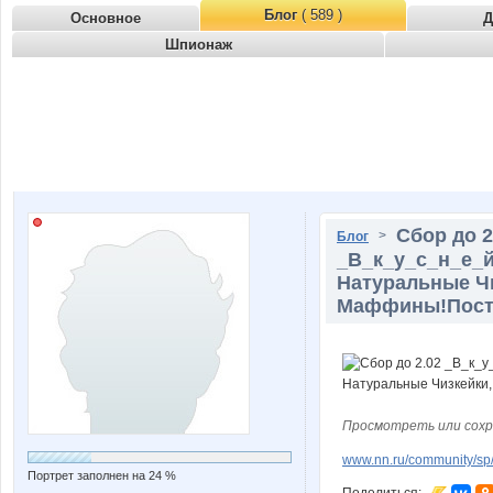
Блог
( 589 )
Основное
Д
Шпионаж
Сбор до 2
>
Блог
_В_к_у_с_н_е_
Натуральные Ч
Маффины!Пост 
Просмотреть или сохр
www.nn.ru/community/sp/
Портрет заполнен на 24 %