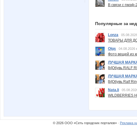
В связи с пмэф-
Популярные за не
Lonza
05.08.2026
ТОВАРЫ ДЛЯ ДО
Olgs
04.08.2026 
Фото вещей из ки
ЛУЧШАЯ МАРК
[b]Обувь RALF RI
ЛУЧШАЯ МАРК
[b]Обувь Ralf Ri
Nata.li
05.08.202
WILDBERRIES Н
© 2026 ООО «Сеть городских порталов» ·
Реклама н