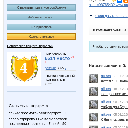
Поделиться:
https://98765432.www.nn
Отправить приватное сообщение
Сбор до 24.02 _В_к
Добавить в друзья
Игнорировать
0 комментариев
. Ва
Сделать подарок
Совместная покупка: взрослый
Чтобы оставлять ко
популярность:
-1
6514 место
↓
Новые записи в бл
рейтинг
3565
?
Привилегированный
nikom
21.07.202
пользователь
4
Хотел в IT - поп
уровня
nikom
18.07.202
Полдневное лет
nikom
08.07.202
Статистика портрета:
Азбука для Бура
сейчас просматривают портрет - 0
nikom
05.06.202
зарегистрированные пользователи
К Дню русского 
посетившие портрет за 7 дней - 50
nikom
05.06.202